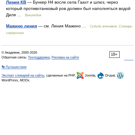
Линия КВ
— Бункер H4 восле села Гаахт и шлюз, через
который противотанковый ров должен был наполняться водой
Диля …
Википедия
Мажино линия
— см. Линия Мажино …
Судьба эпонимов. Словарь-
справочник
© Академик, 2000-2026
18+
Обратная связь:
Техподдержка
,
Реклама на сайте
👣 Путешествия
Экспорт словарей на сайты
, сделанные на PHP,
Joomla,
Drupal,
WordPress, MODx.