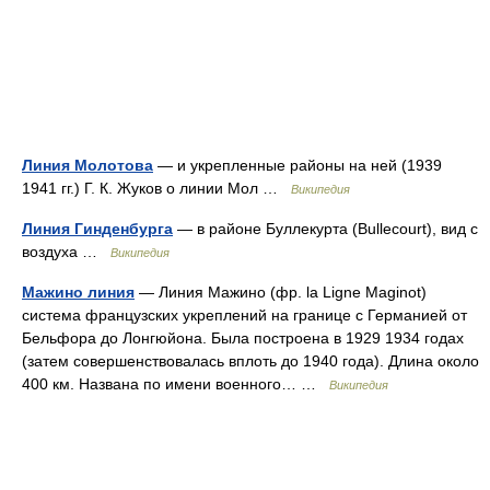
Линия Молотова
— и укрепленные районы на ней (1939
1941 гг.) Г. К. Жуков о линии Мол …
Википедия
Линия Гинденбурга
— в районе Буллекурта (Bullecourt), вид с
воздуха …
Википедия
Мажино линия
— Линия Мажино (фр. la Ligne Maginot)
система французских укреплений на границе с Германией от
Бельфора до Лонгюйона. Была построена в 1929 1934 годах
(затем совершенствовалась вплоть до 1940 года). Длина около
400 км. Названа по имени военного… …
Википедия