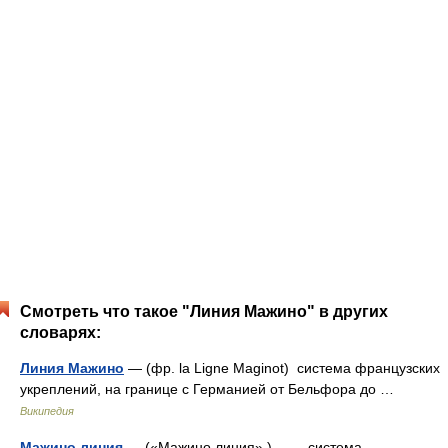
Смотреть что такое "Линия Мажино" в других
словарях:
Линия Мажино
— (фр. la Ligne Maginot) система французских
укреплений, на границе с Германией от Бельфора до …
Википедия
Мажино линия
— («Мажино линия»,) система