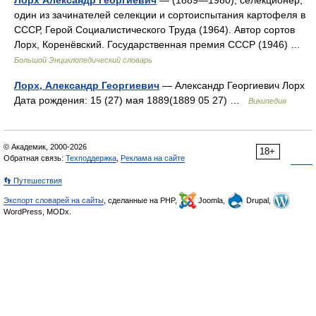
Лорх Александр Георгиевич
— (1889—1980), селекционер,
один из зачинателей селекции и сортоиспытания картофеля в
СССР, Герой Социалистического Труда (1964). Автор сортов
Лорх, Коренёвский. Государственная премия СССР (1946) …
Большой Энциклопедический словарь
Лорх, Александр Георгиевич
— Александр Георгиевич Лорх
Дата рождения: 15 (27) мая 1889(1889 05 27) …
Википедия
© Академик, 2000-2026
18+
Обратная связь:
Техподдержка
,
Реклама на сайте
👣 Путешествия
Экспорт словарей на сайты
, сделанные на PHP,
Joomla,
Drupal,
WordPress, MODx.