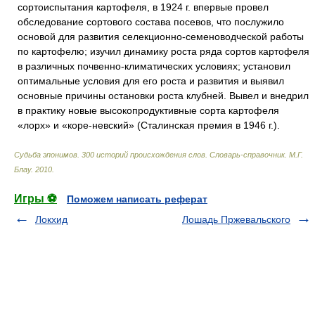
сортоиспытания картофеля, в 1924 г. впервые провел
обследование сортового состава посевов, что послужило
основой для развития селекционно-семеноводческой работы
по картофелю; изучил динамику роста ряда сортов картофеля
в различных почвенно-климатических условиях; установил
оптимальные условия для его роста и развития и выявил
основные причины остановки роста клубней. Вывел и внедрил
в практику новые высокопродуктивные сорта картофеля
«лорх» и «коре-невский» (Сталинская премия в 1946 г.).
Судьба эпонимов. 300 историй происхождения слов. Словарь-справочник
.
М.Г.
Блау
.
2010
.
Игры ⚽
Поможем написать реферат
Локхид
Лошадь Пржевальского