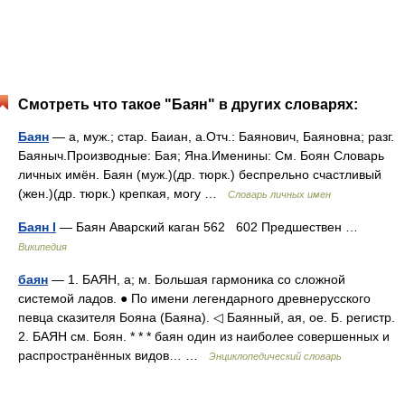
Смотреть что такое "Баян" в других словарях:
Баян
— а, муж.; стар. Баиан, а.Отч.: Баянович, Баяновна; разг.
Баяныч.Производные: Бая; Яна.Именины: См. Боян Словарь
личных имён. Баян (муж.)(др. тюрк.) беспрельно счастливый
(жен.)(др. тюрк.) крепкая, могу …
Словарь личных имен
Баян I
— Баян Аварский каган 562 602 Предшествен …
Википедия
баян
— 1. БАЯН, а; м. Большая гармоника со сложной
системой ладов. ● По имени легендарного древнерусского
певца сказителя Бояна (Баяна). ◁ Баянный, ая, ое. Б. регистр.
2. БАЯН см. Боян. * * * баян один из наиболее совершенных и
распространённых видов… …
Энциклопедический словарь