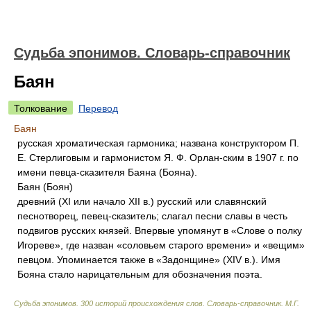
Судьба эпонимов. Словарь-справочник
Баян
Толкование
Перевод
Баян
русская хроматическая гармоника; названа конструктором П.
Е. Стерлиговым и гармонистом Я. Ф. Орлан-ским в 1907 г. по
имени певца-сказителя Баяна (Бояна).
Баян (Боян)
древний (XI или начало XII в.) русский или славянский
песнотворец, певец-сказитель; слагал песни славы в честь
подвигов русских князей. Впервые упомянут в «Слове о полку
Игореве», где назван «соловьем старого времени» и «вещим»
певцом. Упоминается также в «Задонщине» (XIV в.). Имя
Бояна стало нарицательным для обозначения поэта.
Судьба эпонимов. 300 историй происхождения слов. Словарь-справочник
.
М.Г.