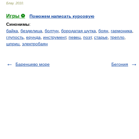
Блау
.
2010
.
Игры ⚽
Поможем написать курсовую
Синонимы
:
байка
,
безделица
,
болтун
,
бородатая шутка
,
боян
,
гармоника
,
глупость
,
ерунда
,
инструмент
,
певец
,
поэт
,
старье
,
трепло
,
шприц
,
электробаян
Баренцево море
Бегония