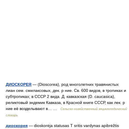
ДИОСКОРЕЯ
— (Dioscorea), род многолетних травянистых
лиан сем. смилаксовых, дек. р ние. Св. 600 видов, в тропиках и
субтропиках; в СССР 2 вида. Д. кавказская (D. caucasica),
реликтовый эндемик Кавказа, в Красной книге СССР, как лек. р
ние её возделывают в… …
Сельско-хозяйственный энциклопедический
словарь
диоскорея
— dioskorėja statusas T sritis vardynas apibrėžtis