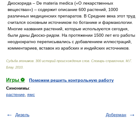
Диоскорида – De materia medica («О лекарственных
веществах») – содержит описание 600 растений, 1000
различных медицинских препаратов. В Средние века этот труд
считался основным источником по ботанике и фармакологии.
Многие названия растений, которые используются сегодня,
были даны Диоско-ридом. На протяжении 1500 лет его работы
неоднократно переписывались с добавлением иллюстраций,
комментариев, вставок из арабских и индийских источников.
Судьба эпонимов. 300 историй происхождения слов. Словарь-справочник
.
М.Г.
Блау
.
2010
.
Игры ⚽
Поможем решить контрольную работу
Синонимы
:
растение
,
ямс
Дизель
Доберман