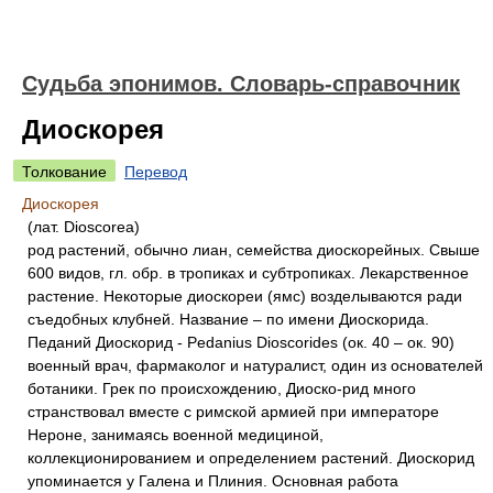
Судьба эпонимов. Словарь-справочник
Диоскорея
Толкование
Перевод
Диоскорея
(лат. Dioscorea)
род растений, обычно лиан, семейства диоскорейных. Свыше
600 видов, гл. обр. в тропиках и субтропиках. Лекарственное
растение. Некоторые диоскореи (ямс) возделываются ради
съедобных клубней. Название – по имени Диоскорида.
Педаний Диоскорид - Pedanius Dioscorides (ок. 40 – ок. 90)
военный врач, фармаколог и натуралист, один из основателей
ботаники. Грек по происхождению, Диоско-рид много
странствовал вместе с римской армией при императоре
Нероне, занимаясь военной медициной,
коллекционированием и определением растений. Диоскорид
упоминается у Галена и Плиния. Основная работа