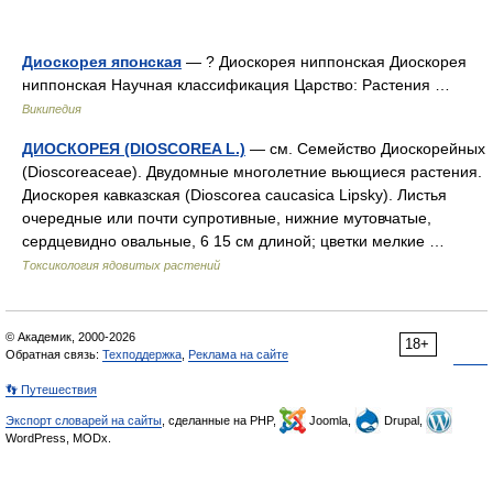
Диоскорея японская
— ? Диоскорея ниппонская Диоскорея
ниппонская Научная классификация Царство: Растения …
Википедия
ДИОСКОРЕЯ (DIOSCOREA L.)
— см. Семейство Диоскорейных
(Dioscoreaceae). Двудомные многолетние вьющиеся растения.
Диоскорея кавказская (Dioscorea caucasica Lipsky). Листья
очередные или почти супротивные, нижние мутовчатые,
сердцевидно овальные, 6 15 см длиной; цветки мелкие …
Токсикология ядовитых растений
© Академик, 2000-2026
18+
Обратная связь:
Техподдержка
,
Реклама на сайте
👣 Путешествия
Экспорт словарей на сайты
, сделанные на PHP,
Joomla,
Drupal,
WordPress, MODx.