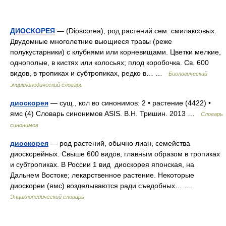
ДИОСКОРЕЯ
— (Dioscorea), род растений сем. смилаксовых.
Двудомные многолетние вьющиеся травы (реже
полукустарники) с клубнями или корневищами. Цветки мелкие,
однополые, в кистях или колосьях; плод коробочка. Св. 600
видов, в тропиках и субтропиках, редко в… …
Биологический
энциклопедический словарь
диоскорея
— сущ., кол во синонимов: 2 • растение (4422) •
ямс (4) Словарь синонимов ASIS. В.Н. Тришин. 2013 …
Словарь
синонимов
диоскорея
— род растений, обычно лиан, семейства
диоскорейных. Свыше 600 видов, главным образом в тропиках
и субтропиках. В России 1 вид диоскорея японская, на
Дальнем Востоке; лекарственное растение. Некоторые
диоскореи (ямс) возделываются ради съедобных… …
Энциклопедический словарь