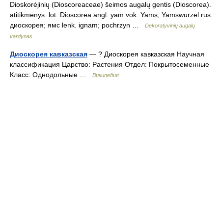
Dioskorėjinių (Dioscoreaceae) šeimos augalų gentis (Dioscorea).
atitikmenys: lot. Dioscorea angl. yam vok. Yams; Yamswurzel rus.
диоскорея; ямс lenk. ignam; pochrzyn …
Dekoratyvinių augalų
vardynas
Диоскорея кавказская
— ? Диоскорея кавказская Научная
классификация Царство: Растения Отдел: Покрытосеменные
Класс: Однодольные …
Википедия