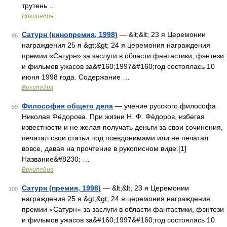
трутень …
Википедия
Сатурн (кинопремия, 1998)
— &lt;&lt; 23 я Церемонии
98
награждения 25 я &gt;&gt; 24 я церемония награждения
премии «Сатурн» за заслуги в области фантастики, фэнтези
и фильмов ужасов за&#160;1997&#160;год состоялась 10
июня 1998 года. Содержание …
Википедия
Философия общего дела
— учение русского философа
99
Николая Фёдорова. При жизни Н. Ф. Фёдоров, избегая
известности и не желая получать деньги за свои сочинения,
печатал свои статьи под псевдонимами или не печатал
вовсе, давая на прочтение в рукописном виде.[1]
Название&#8230; …
Википедия
Сатурн (премия, 1998)
— &lt;&lt; 23 я Церемонии
100
награждения 25 я &gt;&gt; 24 я церемония награждения
премии «Сатурн» за заслуги в области фантастики, фэнтези
и фильмов ужасов за&#160;1997&#160;год состоялась 10