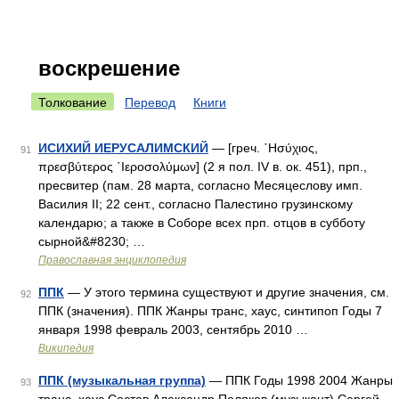
воскрешение
Толкование
Перевод
Книги
ИСИХИЙ ИЕРУСАЛИМСКИЙ
— [греч. ῾Ησύχιος,
91
πρεσβύτερος ῾Ιεροσολύμων] (2 я пол. IV в. ок. 451), прп.,
пресвитер (пам. 28 марта, согласно Месяцеслову имп.
Василия II; 22 сент., согласно Палестино грузинскому
календарю; а также в Соборе всех прп. отцов в субботу
сырной&#8230; …
Православная энциклопедия
ППК
— У этого термина существуют и другие значения, см.
92
ППК (значения). ППК Жанры транс, хаус, синтипоп Годы 7
января 1998 февраль 2003, сентябрь 2010 …
Википедия
ППК (музыкальная группа)
— ППК Годы 1998 2004 Жанры
93