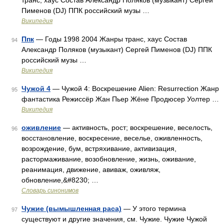
транс, хаус Состав Александр Поляков (музыкант) Сергей
Пименов (DJ) ППК российский музы …
Википедия
Ппк
— Годы 1998 2004 Жанры транс, хаус Состав
94
Александр Поляков (музыкант) Сергей Пименов (DJ) ППК
российский музы …
Википедия
Чужой 4
— Чужой 4: Воскрешение Alien: Resurrection Жанр
95
фантастика Режиссёр Жан Пьер Жёне Продюсер Уолтер …
Википедия
оживление
— активность, рост; воскрешение, веселость,
96
восстановление, воскресение, веселье, оживленность,
возрождение, бум, встряхивание, активизация,
растормаживание, возобновление, жизнь, оживание,
реанимация, движение, авиваж, оживляж,
обновление,&#8230; …
Словарь синонимов
Чужие (вымышленная раса)
— У этого термина
97
существуют и другие значения, см. Чужие. Чужие Чужой