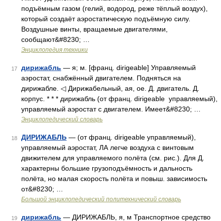
подъёмным газом (гелий, водород, реже тёплый воздух),
который создаёт аэростатическую подъёмную силу.
Воздушные винты, вращаемые двигателями,
сообщают&#8230; …
Энциклопедия техники
дирижабль
— я; м. [франц. dirigeable] Управляемый
17
аэростат, снабжённый двигателем. Подняться на
дирижабле. ◁ Дирижабельный, ая, ое. Д. двигатель. Д.
корпус. * * * дирижабль (от франц. dirigeable управляемый),
управляемый аэростат с двигателем. Имеет&#8230; …
Энциклопедический словарь
ДИРИЖАБЛЬ
— (от франц. dirigeable управляемый),
18
управляемый аэростат, ЛА легче воздуха с винтовым
движителем для управляемого полёта (см. рис.). Для Д.
характерны большие грузоподъёмность и дальность
полёта, но малая скорость полёта и повыш. зависимость
от&#8230; …
Большой энциклопедический политехнический словарь
дирижабль
— ДИРИЖАБЛЬ, я, м Транспортное средство
19