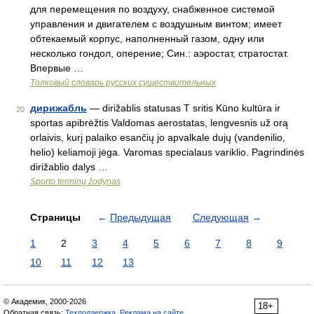
для перемещения по воздуху, снабженное системой
управления и двигателем с воздушным винтом; имеет
обтекаемый корпус, наполненный газом, одну или
несколько гондол, оперение; Син.: аэростат, стратостат.
Впервые …
Толковый словарь русских существительных
дирижабль
— dirižablis statusas T sritis Kūno kultūra ir
20
sportas apibrėžtis Valdomas aerostatas, lengvesnis už orą
orlaivis, kurį palaiko esančių jo apvalkale dujų (vandenilio,
helio) keliamoji jėga. Varomas specialaus variklio. Pagrindinės
dirižablio dalys …
Sporto terminų žodynas
Страницы
←
Предыдущая
Следующая
→
1
2
3
4
5
6
7
8
9
10
11
12
13
© Академик, 2000-2026
18+
Обратная связь:
Техподдержка
,
Реклама на сайте