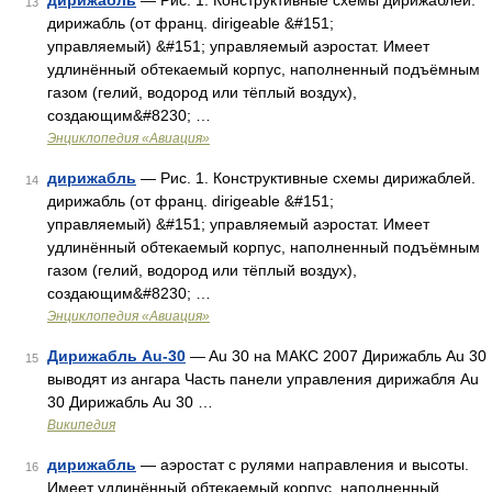
дирижабль
— Рис. 1. Конструктивные схемы дирижаблей.
13
дирижабль (от франц. dirigeable &#151;
управляемый) &#151; управляемый аэростат. Имеет
удлинённый обтекаемый корпус, наполненный подъёмным
газом (гелий, водород или тёплый воздух),
создающим&#8230; …
Энциклопедия «Авиация»
дирижабль
— Рис. 1. Конструктивные схемы дирижаблей.
14
дирижабль (от франц. dirigeable &#151;
управляемый) &#151; управляемый аэростат. Имеет
удлинённый обтекаемый корпус, наполненный подъёмным
газом (гелий, водород или тёплый воздух),
создающим&#8230; …
Энциклопедия «Авиация»
Дирижабль Au-30
— Au 30 на МАКС 2007 Дирижабль Au 30
15
выводят из ангара Часть панели управления дирижабля Au
30 Дирижабль Au 30 …
Википедия
дирижабль
— аэростат с рулями направления и высоты.
16
Имеет удлинённый обтекаемый корпус, наполненный