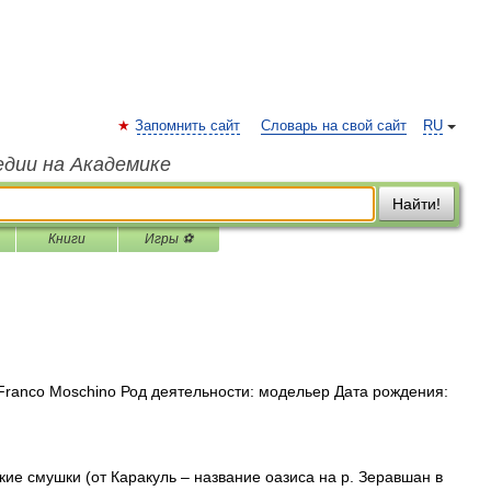
Запомнить сайт
Словарь на свой сайт
RU
едии на Академике
Найти!
Книги
Игры ⚽
ranco Moschino Род деятельности: модельер Дата рождения:
ие смушки (от Каракуль ‒ название оазиса на р. Зеравшан в