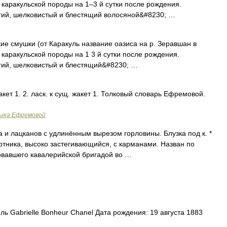
т каракульской породы на 1‒3 й сутки после рождения.
угий, шелковистый и блестящий волосяной&#8230; …
смушки (от Каракуль название оазиса на р. Зеравшан в
т каракульской породы на 1 3 й сутки после рождения.
угий, шелковистый и блестящий&#8230; …
акет 1. 2. ласк. к сущ. жакет 1. Толковый словарь Ефремовой.
зыка Ефремовой
а и лацканов с удлинённым вырезом горловины. Блузка под к. *
отника, высоко застегивающийся, с карманами. Назван по
овавшего кавалерийской бригадой во …
 Gabrielle Bonheur Chanel Дата рождения: 19 августа 1883