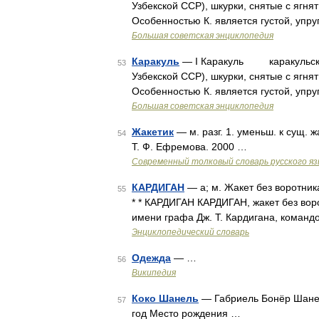
Узбекской ССР), шкурки, снятые с ягня
Особенностью К. является густой, упр
Большая советская энциклопедия
Каракуль
— I Каракуль каракульские 
53
Узбекской ССР), шкурки, снятые с ягня
Особенностью К. является густой, упр
Большая советская энциклопедия
Жакетик
— м. разг. 1. уменьш. к сущ. ж
54
Т. Ф. Ефремова. 2000 …
Современный толковый словарь русского я
КАРДИГАН
— а; м. Жакет без воротник
55
* * КАРДИГАН КАРДИГАН, жакет без вор
имени графа Дж. Т. Кардигана, команд
Энциклопедический словарь
Одежда
— …
56
Википедия
Коко Шанель
— Габриель Бонёр Шанель
57
год Место рождения …