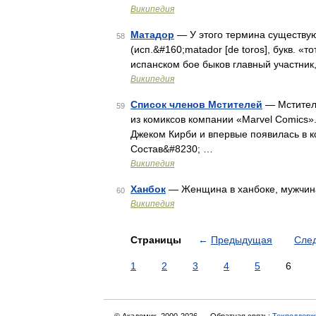
Википедия
Матадор
— У этого термина существую
58
(исп.&#160;matador [de toros], букв. «т
испанском бое быков главный участни
Википедия
Список членов Мстителей
— Мстители
59
из комиксов компании «Marvel Comics»
Джеком Кирби и впервые появилась в к
Состав&#8230; …
Википедия
Ханбок
— Женщина в ханбоке, мужчина
60
Википедия
Страницы
←
Предыдущая
Сле
1
2
3
4
5
6