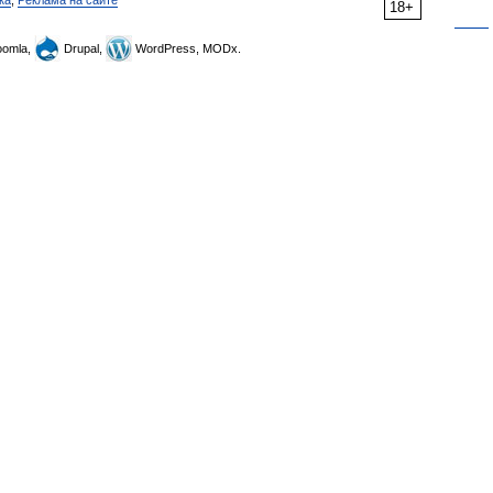
ка
,
Реклама на сайте
18+
omla,
Drupal,
WordPress, MODx.