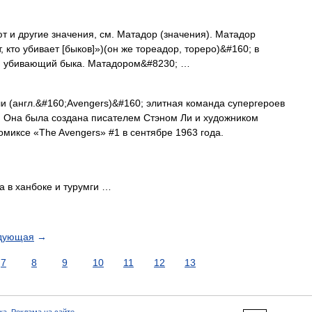
т и другие значения, см. Матадор (значения). Матадор
от, кто убивает [быков]»)(он же тореадор, тореро)&#160; в
к, убивающий быка. Матадором&#8230; …
 (англ.&#160;Avengers)&#160; элитная команда супергероев
. Она была создана писателем Стэном Ли и художником
омиксе «The Avengers» #1 в сентябре 1963 года.
 в ханбоке и турумги …
дующая
→
7
8
9
10
11
12
13