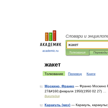
Словари и энциклоп
academic.ru
Толкования
Переводы
жакет
Толкование
Перевод
Книги
Москино, Франко
— Франко Москино F
51
27&#160;февраля 1950(1950 02 27) …
Википедия
Каракуль (мех)
— Каракуль, каракульск
52