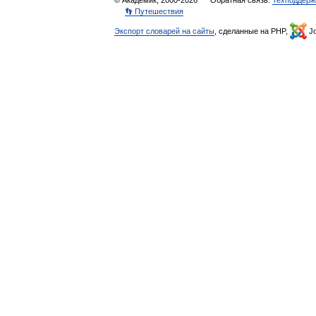
© Академик, 2000-2026
Обратная связь:
Техподдерж
👣 Путешествия
Экспорт словарей на сайты
, сделанные на PHP,
Jo