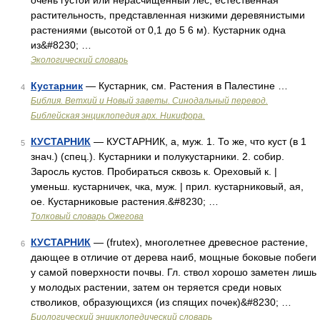
очень густой или нерасчищенный лес; естественная
растительность, представленная низкими деревянистыми
растениями (высотой от 0,1 до 5 6 м). Кустарник одна
из&#8230; …
Экологический словарь
Кустарник
— Кустарник, см. Растения в Палестине …
4
Библия. Ветхий и Новый заветы. Синодальный перевод.
Библейская энциклопедия арх. Никифора.
КУСТАРНИК
— КУСТАРНИК, а, муж. 1. То же, что куст (в 1
5
знач.) (спец.). Кустарники и полукустарники. 2. собир.
Заросль кустов. Пробираться сквозь к. Ореховый к. |
уменьш. кустарничек, чка, муж. | прил. кустарниковый, ая,
ое. Кустарниковые растения.&#8230; …
Толковый словарь Ожегова
КУСТАРНИК
— (frutex), многолетнее древесное растение,
6
дающее в отличие от дерева наиб, мощные боковые побеги
у самой поверхности почвы. Гл. ствол хорошо заметен лишь
у молодых растении, затем он теряется среди новых
стволиков, образующихся (из спящих почек)&#8230; …
Биологический энциклопедический словарь