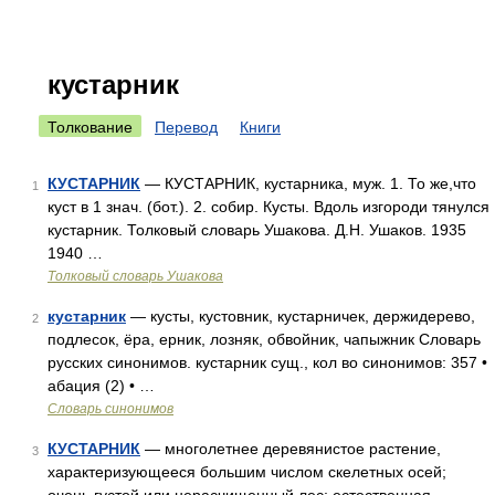
кустарник
Толкование
Перевод
Книги
КУСТАРНИК
— КУСТАРНИК, кустарника, муж. 1. То же,что
1
куст в 1 знач. (бот.). 2. собир. Кусты. Вдоль изгороди тянулся
кустарник. Толковый словарь Ушакова. Д.Н. Ушаков. 1935
1940 …
Толковый словарь Ушакова
кустарник
— кусты, кустовник, кустарничек, держидерево,
2
подлесок, ёра, ерник, лозняк, обвойник, чапыжник Словарь
русских синонимов. кустарник сущ., кол во синонимов: 357 •
абация (2) • …
Словарь синонимов
КУСТАРНИК
— многолетнее деревянистое растение,
3
характеризующееся большим числом скелетных осей;