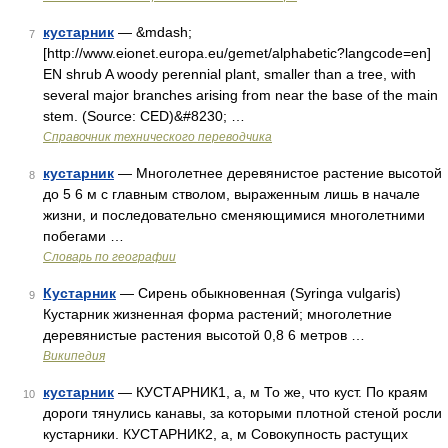
кустарник
— &mdash;
7
[http://www.eionet.europa.eu/gemet/alphabetic?langcode=en]
EN shrub A woody perennial plant, smaller than a tree, with
several major branches arising from near the base of the main
stem. (Source: CED)&#8230; …
Справочник технического переводчика
кустарник
— Многолетнее деревянистое растение высотой
8
до 5 6 м с главным стволом, выраженным лишь в начале
жизни, и последовательно сменяющимися многолетними
побегами …
Словарь по географии
Кустарник
— Сирень обыкновенная (Syringa vulgaris)
9
Кустарник жизненная форма растений; многолетние
деревянистые растения высотой 0,8 6 метров …
Википедия
кустарник
— КУСТАРНИК1, а, м То же, что куст. По краям
10
дороги тянулись канавы, за которыми плотной стеной росли
кустарники. КУСТАРНИК2, а, м Совокупность растущих