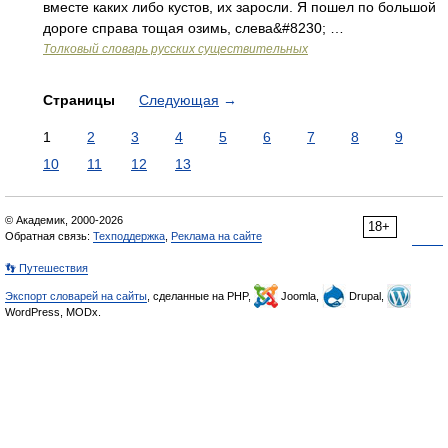
вместе каких либо кустов, их заросли. Я пошел по большой
дороге справа тощая озимь, слева&#8230; …
Толковый словарь русских существительных
Страницы
Следующая
→
1
2
3
4
5
6
7
8
9
10
11
12
13
© Академик, 2000-2026
18+
Обратная связь:
Техподдержка
,
Реклама на сайте
👣 Путешествия
Экспорт словарей на сайты
, сделанные на PHP,
Joomla,
Drupal,
WordPress, MODx.