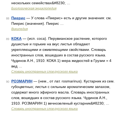
нескольких семействах&#8230; …
Биологическая энциклопедия
Пиерис
— У слова «Пиерис» есть и другие значения: см.
88
Пиерис (значения). Пиерис …
Википедия
КОКА
— (исп. соса). Перувианское растение, которого
89
душистые и горькие на вкус листья обладают
укрепляющими и оживляющими свойствами. Словарь
иностранных слов, вошедших в состав русского языка.
Чудинов А.Н., 1910. КОКА 1) мера жидкостей в Грузии = 4
вед …
Словарь иностранных слов русского языка
РОЗМАРИН
— (нем., от лат. rosmarinus). Кустарник из сем.
90
губоцветных; листья с сильным ароматическим запахом,
содержат много эфирного масла. Словарь иностранных
слов, вошедших в состав русского языка. Чудинов А.Н.,
1910. РОЗМАРИН 1) вечнозеленый кустарник&#8230; …
Словарь иностранных слов русского языка