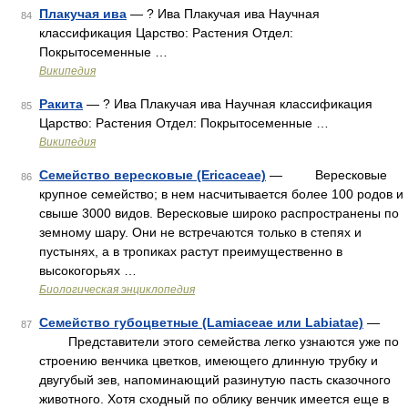
Плакучая ива
— ? Ива Плакучая ива Научная
84
классификация Царство: Растения Отдел:
Покрытосеменные …
Википедия
Ракита
— ? Ива Плакучая ива Научная классификация
85
Царство: Растения Отдел: Покрытосеменные …
Википедия
Семейство вересковые (Ericaceae)
— Вересковые
86
крупное семейство; в нем насчитывается более 100 родов и
свыше 3000 видов. Вересковые широко распространены по
земному шару. Они не встречаются только в степях и
пустынях, а в тропиках растут преимущественно в
высокогорьях …
Биологическая энциклопедия
Семейство губоцветные (Lamiaceae или Labiatae)
—
87
Представители этого семейства легко узнаются уже по
строению венчика цветков, имеющего длинную трубку и
двугубый зев, напоминающий разинутую пасть сказочного
животного. Хотя сходный по облику венчик имеется еще в