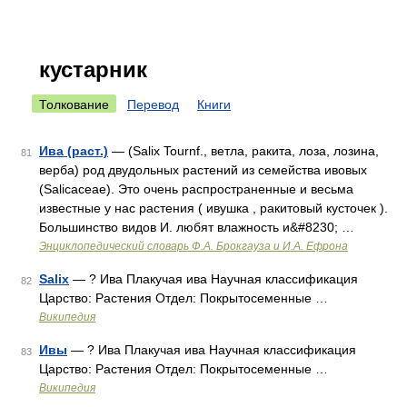
кустарник
Толкование
Перевод
Книги
Ива (раст.)
— (Salix Tournf., ветла, ракита, лоза, лозина,
81
верба) род двудольных растений из семейства ивовых
(Salicaceae). Это очень распространенные и весьма
известные у нас растения ( ивушка , ракитовый кусточек ).
Большинство видов И. любят влажность и&#8230; …
Энциклопедический словарь Ф.А. Брокгауза и И.А. Ефрона
Salix
— ? Ива Плакучая ива Научная классификация
82
Царство: Растения Отдел: Покрытосеменные …
Википедия
Ивы
— ? Ива Плакучая ива Научная классификация
83
Царство: Растения Отдел: Покрытосеменные …
Википедия