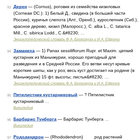
Дерен
— (Cornus), роговик из семейства кизиловых
93
(Corneae DC.): 1) Белый Д., свидина (в большей части
России), куричья слепота (Алт., Оренб.), курослепник (Сиб.),
красное дерево, кизил (Малоросс.), С. alba L., С. tatarica
Mill., С. sibirica Lodd., C.&#8230; …
Энциклопедический словарь Ф.А. Брокгауза и И.А. Ефрона
Заманиха
— 1) Panax sessiliflorum Rupr. et Maxim. цепкий
94
кустарник из Маньчжурии, хорошо пригодный для
разведения и в Средней России. Его ветви несут кривые
короткие шипы, как у роз; весь куст достигает на родине (в
Маньчжурии) 15 фт. высоты; листья&#8230; …
Энциклопедический словарь Ф.А. Брокгауза и И.А. Ефрона
Пятилистник кустарниковый
— ? Пятилистник
95
кустарниковый …
Википедия
Барбарис Тунберга
— Барбарис Тунберга …
96
Википедия
Рододендрон
— (Rhododendron) род растений
97