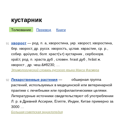
кустарник
Толкование
Перевод
Книги
хворост
— род. п. а, хворостина, укр. хворост, хворостина,
91
блр. хворост, др. русск. хворостъ, цслав. хврастие, ср. р.,
собир. φρύγανα, болг. храст(ът) кустарник , сербохорв.
хра̑ст, род. п. храста дуб , словен. hrast дуб , hrȃst ж.
хворост , др. чеш.&#8230; …
Этимологический словарь русского языка Макса Фасмера
Лекарственные растения
— обширная группа
92
растений, используемых в медицинской или ветеринарной
практике с лечебными или профилактическими целями.
Литературные источники свидетельствуют об употреблении
Л. р. в Древней Ассирии, Египте, Индии, Китае примерно за
3000 …
Большая советская энциклопедия