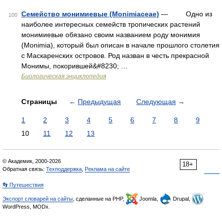
Семейство монимиевые (Monimiaceae)
— Одно из
100
наиболее интересных семейств тропических растений
монимиевые обязано своим названием роду монимия
(Monimia), который был описан в начале прошлого столетия
с Маскаренских островов. Род назван в честь прекрасной
Монимы, покорившей&#8230; …
Биологическая энциклопедия
Страницы
←
Предыдущая
Следующая
→
1
2
3
4
5
6
7
8
9
10
11
12
13
© Академик, 2000-2026
18+
Обратная связь:
Техподдержка
,
Реклама на сайте
👣 Путешествия
Экспорт словарей на сайты
, сделанные на PHP,
Joomla,
Drupal,
WordPress, MODx.