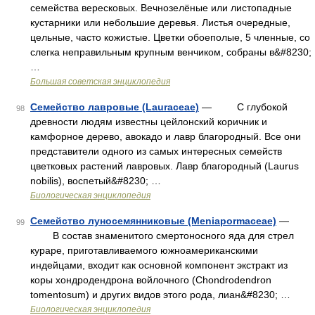
семейства вересковых. Вечнозелёные или листопадные
кустарники или небольшие деревья. Листья очередные,
цельные, часто кожистые. Цветки обоеполые, 5 членные, со
слегка неправильным крупным венчиком, собраны в&#8230;
…
Большая советская энциклопедия
Семейство лавровые (Lauraceae)
— С глубокой
98
древности людям известны цейлонский коричник и
камфорное дерево, авокадо и лавр благородный. Все они
представители одного из самых интересных семейств
цветковых растений лавровых. Лавр благородный (Laurus
nobilis), воспетый&#8230; …
Биологическая энциклопедия
Семейство луносемянниковые (Meniapormaceae)
—
99
В состав знаменитого смертоносного яда для стрел
кураре, приготавливаемого южноамериканскими
индейцами, входит как основной компонент экстракт из
коры хондродендрона войлочного (Chondrodendron
tomentosum) и других видов этого рода, лиан&#8230; …
Биологическая энциклопедия