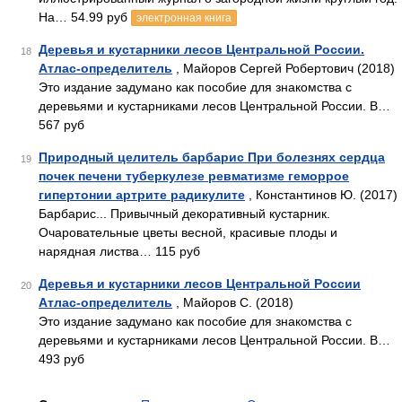
На… 54.99 руб
электронная книга
Деревья и кустарники лесов Центральной России.
18
Атлас-определитель
, Майоров Сергей Робертович (2018)
Это издание задумано как пособие для знакомства с
деревьями и кустарниками лесов Центральной России. В…
567 руб
Природный целитель барбарис При болезнях сердца
19
почек печени туберкулезе ревматизме геморрое
гипертонии артрите радикулите
, Константинов Ю. (2017)
Барбарис... Привычный декоративный кустарник.
Очаровательные цветы весной, красивые плоды и
нарядная листва… 115 руб
Деревья и кустарники лесов Центральной России
20
Атлас-определитель
, Майоров С. (2018)
Это издание задумано как пособие для знакомства с
деревьями и кустарниками лесов Центральной России. В…
493 руб