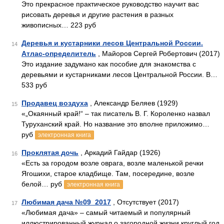
Это прекрасное практическое руководство научит вас
рисовать деревья и другие растения в разных
живописных… 223 руб
Деревья и кустарники лесов Центральной России.
14
Атлас-определитель
, Майоров Сергей Робертович (2017)
Это издание задумано как пособие для знакомства с
деревьями и кустарниками лесов Центральной России. В…
533 руб
Продавец воздуха
, Александр Беляев (1929)
15
«„Окаянный край!“ – так писатель В. Г. Короленко назвал
Туруханский край. Но название это вполне приложимо…
руб
электронная книга
Проклятая дочь
, Аркадий Гайдар (1926)
16
«Есть за городом возле оврага, возле маленькой речки
Ягошихи, старое кладбище. Там, посередине, возле
белой… руб
электронная книга
Любимая дача №09_2017
, Отсутствует (2017)
17
«Любимая дача» – самый читаемый и популярный
иллюстрированный журнал о загородной жизни круглый год.