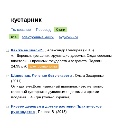
кустарник
Толкование
Перевод
Книги
все
электронные книги
аудиокниги
Как же ее звали?..
, Александр Снегирёв (2015)
11
«…Деревья, кустарник, хрустящие дорожки. Сюда сосланы
властелины прошлых государств и ведомств. Подвиги…
24.95 руб
электронная книга
Шиповник. Лечение без лекарств
, Ольга Захаренко
12
(2011)
От издателя:Всем известный шиповник - это не только
красивый кустарник с душистыми цветами и яркими
плодами… 46 грн (только Украина)
Рисуем деревья и другие растения Практическое
13
руководство
, Пенова В. (2013)