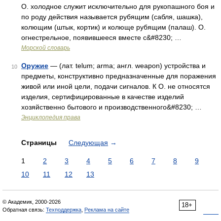
О. холодное служит исключительно для рукопашного боя и
по роду действия называется рубящим (сабля, шашка),
колющим (штык, кортик) и колюще рубящим (палаш). О.
огнестрельное, появившееся вместе с&#8230; …
Морской словарь
Оружие
— (лат. telum; arma; англ. weapon) устройства и
10
предметы, конструктивно предназначенные для поражения
живой или иной цели, подачи сигналов. К О. не относятся
изделия, сертифицированные в качестве изделий
хозяйственно бытового и производственного&#8230; …
Энциклопедия права
Страницы
Следующая
→
1
2
3
4
5
6
7
8
9
10
11
12
13
© Академик, 2000-2026
18+
Обратная связь:
Техподдержка
,
Реклама на сайте