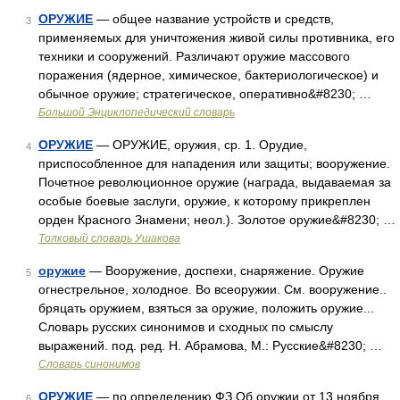
ОРУЖИЕ
— общее название устройств и средств,
3
применяемых для уничтожения живой силы противника, его
техники и сооружений. Различают оружие массового
поражения (ядерное, химическое, бактериологическое) и
обычное оружие; стратегическое, оперативно&#8230; …
Большой Энциклопедический словарь
ОРУЖИЕ
— ОРУЖИЕ, оружия, ср. 1. Орудие,
4
приспособленное для нападения или защиты; вооружение.
Почетное революционное оружие (награда, выдаваемая за
особые боевые заслуги, оружие, к которому прикреплен
орден Красного Знамени; неол.). Золотое оружие&#8230; …
Толковый словарь Ушакова
оружие
— Вооружение, доспехи, снаряжение. Оружие
5
огнестрельное, холодное. Во всеоружии. См. вооружение..
бряцать оружием, взяться за оружие, положить оружие...
Словарь русских синонимов и сходных по смыслу
выражений. под. ред. Н. Абрамова, М.: Русские&#8230; …
Словарь синонимов
ОРУЖИЕ
— по определению ФЗ Об оружии от 13 ноября
6