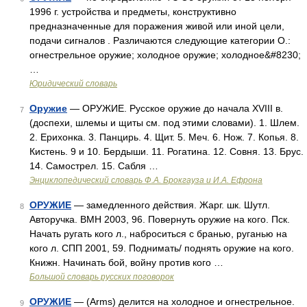
1996 г. устройства и предметы, конструктивно
предназначенные для поражения живой или иной цели,
подачи сигналов . Различаются следующие категории О.:
огнестрельное оружие; холодное оружие; холодное&#8230;
…
Юридический словарь
Оружие
— ОРУЖИЕ. Русское оружие до начала XVIII в.
7
(доспехи, шлемы и щиты см. под этими словами). 1. Шлем.
2. Ерихонка. 3. Панцирь. 4. Щит. 5. Меч. 6. Нож. 7. Копья. 8.
Кистень. 9 и 10. Бердыши. 11. Рогатина. 12. Совня. 13. Брус.
14. Самострел. 15. Сабля …
Энциклопедический словарь Ф.А. Брокгауза и И.А. Ефрона
ОРУЖИЕ
— замедленного действия. Жарг. шк. Шутл.
8
Авторучка. ВМН 2003, 96. Повернуть оружие на кого. Пск.
Начать ругать кого л., наброситься с бранью, руганью на
кого л. СПП 2001, 59. Поднимать/ поднять оружие на кого.
Книжн. Начинать бой, войну против кого …
Большой словарь русских поговорок
ОРУЖИЕ
— (Arms) делится на холодное и огнестрельное.
9