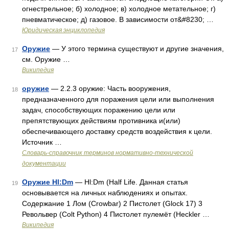
огнестрельное; б) холодное; в) холодное метательное; г)
пневматическое; д) газовое. В зависимости от&#8230; …
Юридическая энциклопедия
Оружие
— У этого термина существуют и другие значения,
17
см. Оружие …
Википедия
оружие
— 2.2.3 оружие: Часть вооружения,
18
предназначенного для поражения цели или выполнения
задач, способствующих поражению цели или
препятствующих действиям противника и(или)
обеспечивающего доставку средств воздействия к цели.
Источник …
Словарь-справочник терминов нормативно-технической
документации
Оружие Hl:Dm
— Hl:Dm (Half Life. Данная статья
19
основывается на личных наблюдениях и опытах.
Содержание 1 Лом (Crowbar) 2 Пистолет (Glock 17) 3
Револьвер (Colt Python) 4 Пистолет пулемёт (Heckler …
Википедия