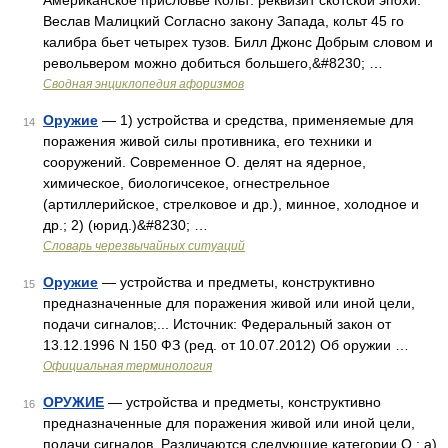
Американское присловье Кольт: реквизит скотской эпохи.
Веслав Малицкий Согласно закону Запада, кольт 45 го
калибра бьет четырех тузов. Билл Джонс Добрым словом и
револьвером можно добиться большего,&#8230; …
Сводная энциклопедия афоризмов
Оружие
— 1) устройства и средства, применяемые для
14
поражения живой силы противника, его техники и
сооружений. Современное О. делят на ядерное,
химическое, биологичсекое, огнестрельное
(артиллерийское, стрелковое и др.), минное, холодное и
др.; 2) (юрид.)&#8230; …
Словарь черезвычайных ситуаций
Оружие
— устройства и предметы, конструктивно
15
предназначенные для поражения живой или иной цели,
подачи сигналов;... Источник: Федеральный закон от
13.12.1996 N 150 ФЗ (ред. от 10.07.2012) Об оружии …
Официальная терминология
ОРУЖИЕ
— устройства и предметы, конструктивно
16
предназначенные для поражения живой или иной цели,
подачи сигналов. Различаются следующие категории О.: а)