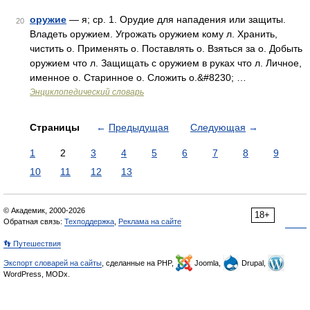
оружие
— я; ср. 1. Орудие для нападения или защиты.
20
Владеть оружием. Угрожать оружием кому л. Хранить,
чистить о. Применять о. Поставлять о. Взяться за о. Добыть
оружием что л. Защищать с оружием в руках что л. Личное,
именное о. Старинное о. Сложить о.&#8230; …
Энциклопедический словарь
Страницы
←
Предыдущая
Следующая
→
1
2
3
4
5
6
7
8
9
10
11
12
13
© Академик, 2000-2026
18+
Обратная связь:
Техподдержка
,
Реклама на сайте
👣 Путешествия
Экспорт словарей на сайты
, сделанные на PHP,
Joomla,
Drupal,
WordPress, MODx.