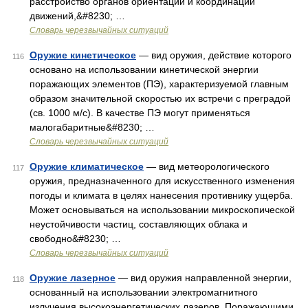
расстройство органов ориентации и координации
движений,&#8230; …
Словарь черезвычайных ситуаций
Оружие кинетическое
— вид оружия, действие которого
116
основано на использовании кинетической энергии
поражающих элементов (ПЭ), характеризуемой главным
образом значительной скоростью их встречи с преградой
(св. 1000 м/с). В качестве ПЭ могут применяться
малогабаритные&#8230; …
Словарь черезвычайных ситуаций
Оружие климатическое
— вид метеорологического
117
оружия, предназначенного для искусственного изменения
погоды и климата в целях нанесения противнику ущерба.
Может основываться на использовании микроскопической
неустойчивости частиц, составляющих облака и
свободно&#8230; …
Словарь черезвычайных ситуаций
Оружие лазерное
— вид оружия направленной энергии,
118
основанный на использовании электромагнитного
излучения высокоэнергетических лазеров. Поражающими