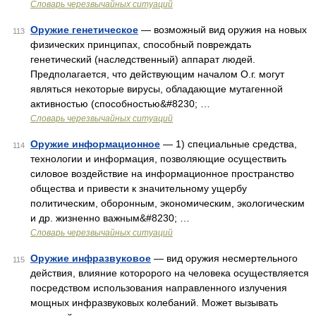
Словарь черезвычайных ситуаций
Оружие генетическое
— возможный вид оружия на новых
113
физических принципах, способный повреждать
генетический (наследственный) аппарат людей.
Предполагается, что действующим началом О.г. могут
являться некоторые вирусы, обладающие мутагенной
активностью (способностью&#8230; …
Словарь черезвычайных ситуаций
Оружие информационное
— 1) специальные средства,
114
технологии и информация, позволяющие осуществить
силовое воздействие на информационное пространство
общества и привести к значительному ущербу
политическим, оборонным, экономическим, экологическим
и др. жизненно важным&#8230; …
Словарь черезвычайных ситуаций
Оружие инфразвуковое
— вид оружия несмертельного
115
действия, влияние которорого на человека осуществляется
посредством использования направленного излучения
мощных инфразвуковых колебаний. Может вызывать