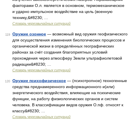
факторами О.л. является в основном, термомеханическое
и ударно импульсное воздействие на цель (военную
технику,&#8230; …
Словарь черезвычайных ситуаций
Оружие озонное
— возможный вид оружия геофизического
119
для осуществления изменения биологических процессов и
органической жизни в определённых географических
районах за счёт создания благоприятных условий
прохождения через атмосферу Земли ультрафиолетовой
радиации&#8230; …
Словарь черезвычайных ситуаций
Оружие психофизическое
— (психотропное) техногенные
120
средства преднамеренного информационного и(или)
энергетического воздействия, влияющие на психические
функции, на работу физиологических органов и систем
человека. В классификации видов оружия О.пф. относят к
классу&#8230; …
Словарь черезвычайных ситуаций