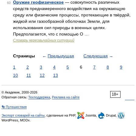
Оружие геофизическое
— совокупность различных
60
средств преднамеренного воздействия на окружающую
среду или физические процессы, протекающие в твёрдой,
жидкой или газообразной оболочках Земли, для
использования сил природы в военных целях.
Предполагается, что с помощью О …
Словарь черезвычайных ситуаций
Страницы
←
Предыдущая
Следующая
→
1
2
3
4
5
6
7
8
9
10
11
12
13
© Академик, 2000-2026
18+
Обратная связь:
Техподдержка
,
Реклама на сайте
👣 Путешествия
Экспорт словарей на сайты
, сделанные на PHP,
Joomla,
Drupal,
WordPress, MODx.