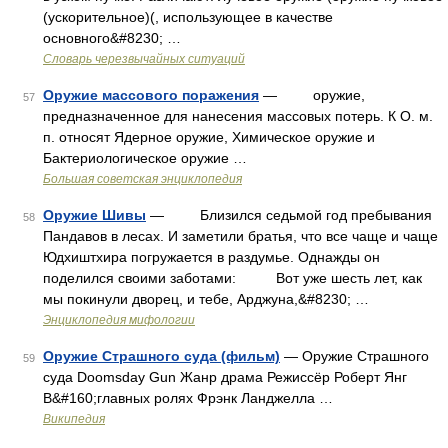
(ускорительное)(, использующее в качестве
основного&#8230; …
Словарь черезвычайных ситуаций
Оружие массового поражения
— оружие,
57
предназначенное для нанесения массовых потерь. К О. м.
п. относят Ядерное оружие, Химическое оружие и
Бактериологическое оружие …
Большая советская энциклопедия
Оружие Шивы
— Близился седьмой год пребывания
58
Пандавов в лесах. И заметили братья, что все чаще и чаще
Юдхиштхира погружается в раздумье. Однажды он
поделился своими заботами: Вот уже шесть лет, как
мы покинули дворец, и тебе, Арджуна,&#8230; …
Энциклопедия мифологии
Оружие Страшного суда (фильм)
— Оружие Страшного
59
суда Doomsday Gun Жанр драма Режиссёр Роберт Янг
В&#160;главных ролях Фрэнк Ланджелла …
Википедия