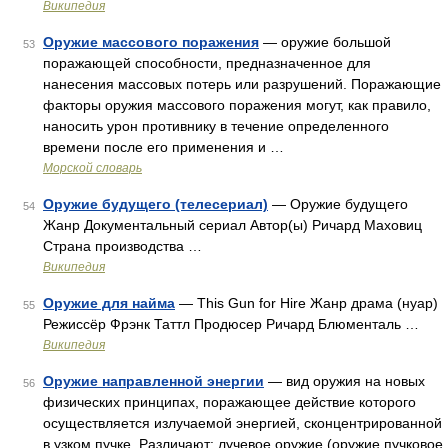
Википедия
Оружие массового поражения
— оружие большой
53
поражающей способности, предназначенное для
нанесения массовых потерь или разрушений. Поражающие
факторы оружия массового поражения могут, как правило,
наносить урон противнику в течение определенного
времени после его применения и …
Морской словарь
Оружие будущего (телесериал)
— Оружие будущего
54
Жанр Документальный сериал Автор(ы) Ричард Маховиц
Страна производства …
Википедия
Оружие для найма
— This Gun for Hire Жанр драма (нуар)
55
Режиссёр Фрэнк Таттл Продюсер Ричард Блюменталь …
Википедия
Оружие направленной энергии
— вид оружия на новых
56
физических принципах, поражающее действие которого
осуществляется излучаемой энергией, сконцентрированной
в узком пучке. Различают: лучевое оружие (оружие пучковое