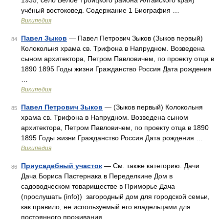
1935, село Белое Троицкого района Алтайского края)
учёный востоковед. Содержание 1 Биография …
Википедия
Павел Зыков
— Павел Петрович Зыков (Зыков первый)
84
Колокольня храма св. Трифона в Напрудном. Возведена
сыном архитектора, Петром Павловичем, по проекту отца в
1890 1895 Годы жизни Гражданство Россия Дата рождения
…
Википедия
Павел Петрович Зыков
— (Зыков первый) Колокольня
85
храма св. Трифона в Напрудном. Возведена сыном
архитектора, Петром Павловичем, по проекту отца в 1890
1895 Годы жизни Гражданство Россия Дата рождения …
Википедия
Приусадебный участок
— См. также категорию: Дачи
86
Дача Бориса Пастернака в Переделкине Дом в
садоводческом товариществе в Приморье Дача
(прослушать (info)) загородный дом для городской семьи,
как правило, не используемый его владельцами для
постоянного проживания …