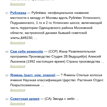
Википедия
Рублевка
— Рублёвка: неофициальное название
87
местности к западу от Москвы вдоль Рублёво Успенского,
Подушкинского, 1 го и 2 го Успенских шоссе, включающей
часть территории Одинцовского района Московской
области, застроенной дачами бывшей советской
элиты,&#8230; …
Википедия
Сам себе режиссёр
— (ССР) Жанр Развлекательная
88
программа Производство Студия 2В Ведущий(е) Алексей
Лысенков (1992 настоящее время) Страна производства …
Википедия
Ячмень (раст. сем. злаков)
— ? Ячмень Спелые колосья
89
ячменя Научная классификация Царство: Растения Отдел:
Покрытосеменные …
Википедия
Советская армия
— (СА) Звезда с эмбл …
90
Википедия