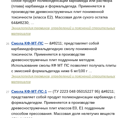
собой продукт поликонденсации карбамида или раствора
(плава) карбамида и формальдегида. Применяется в
производстве древесностружечных плит пониженной
токсичности (класса Е2). Массовая доля сухого остатка
64&#8230; …
Энциклопедия терминов, определений и пояснений строительных
материалов
Смола КФ-МТ-ПС
— &#8211; представляет собой
26
карбамидоформальдегидную смолу пониженной
токсичности. Применяется в производстве
древесностружечных плит поддонным методом.
Использование смолы КФ МТ ПС позволяет получать плиты
с эмиссией формальдегида ниже 6 мг/100 г …
Энциклопедия терминов, определений и пояснений строительных
материалов
Смола КФ-МТ-ПС-1
— (ТУ 2223 048 05015227 95) &#8211;
27
представляет собой продукт поликонденсации карбамида с
формальдегидом. Применяется в производстве
древесностружечных плит классов Е0, Е1 поддонным
способом прессования. Массовая доля нелетучих веществ