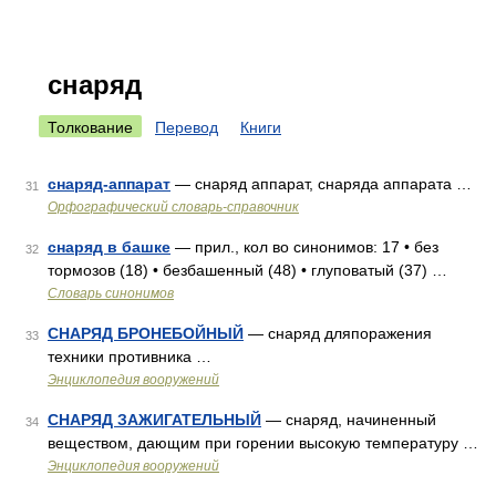
снаряд
Толкование
Перевод
Книги
снаряд-аппарат
— снаряд аппарат, снаряда аппарата …
31
Орфографический словарь-справочник
снаряд в башке
— прил., кол во синонимов: 17 • без
32
тормозов (18) • безбашенный (48) • глуповатый (37) …
Словарь синонимов
СНАРЯД БРОНЕБОЙНЫЙ
— снаряд дляпоражения
33
техники противника …
Энциклопедия вооружений
СНАРЯД ЗАЖИГАТЕЛЬНЫЙ
— снаряд, начиненный
34
веществом, дающим при горении высокую температуру …
Энциклопедия вооружений