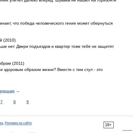
ения улетел далеко вперед. Шуваев не нашел на горизонте
нает, что победа человеческого гения может обернуться
й (2010)
ше нет. Двери подъездов и квартир тоже тебя не защитят.
Абрам (2011)
и здоровым образом жизни? Вместе с тем стул - это
дующая
→
7
8
9
ка
,
Реклама на сайте
18+