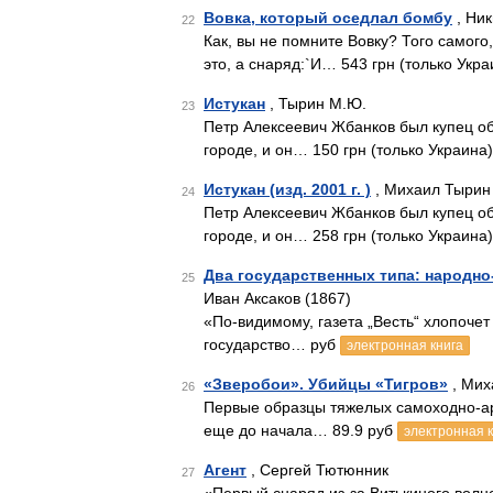
Вовка, который оседлал бомбу
, Ник
22
Как, вы не помните Вовку? Того самого
это, а снаряд:`И… 543 грн (только Укра
Истукан
, Тырин М.Ю.
23
Петр Алексеевич Жбанков был купец об
городе, и он… 150 грн (только Украина)
Истукан (изд. 2001 г. )
, Михаил Тырин 
24
Петр Алексеевич Жбанков был купец об
городе, и он… 258 грн (только Украина)
Два государственных типа: народн
25
Иван Аксаков (1867)
«По-видимому, газета „Весть“ хлопочет
государство… руб
электронная книга
«Зверобои». Убийцы «Тигров»
, Мих
26
Первые образцы тяжелых самоходно-ар
еще до начала… 89.9 руб
электронная 
Агент
, Сергей Тютюнник
27