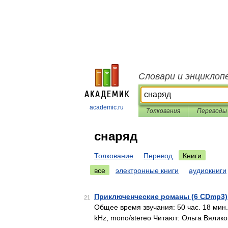
Словари и энциклоп
academic.ru
Толкования
Переводы
снаряд
Толкование
Перевод
Книги
все
электронные книги
аудиокниги
Приключенческие романы (6 CDmp3)
21
Общее время звучания: 50 час. 18 мин. 
kHz, mono/stereo Читают: Ольга Вялик