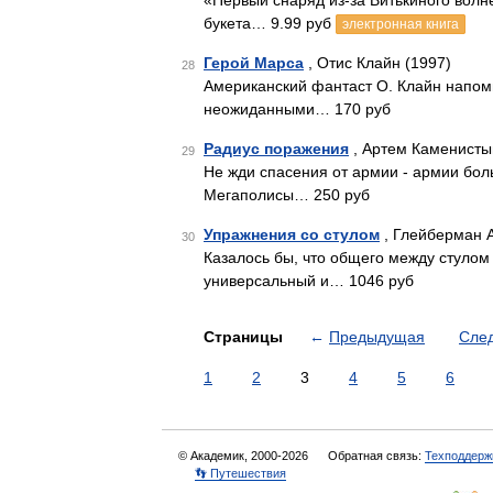
«Первый снаряд из-за Витькиного волн
букета… 9.99 руб
электронная книга
Герой Марса
, Отис Клайн (1997)
28
Американский фантаст О. Клайн напоми
неожиданными… 170 руб
Радиус поражения
, Артем Каменисты
29
Не жди спасения от армии - армии боль
Мегаполисы… 250 руб
Упражнения со стулом
, Глейберман 
30
Казалось бы, что общего между стулом 
универсальный и… 1046 руб
Страницы
←
Предыдущая
Сле
1
2
3
4
5
6
© Академик, 2000-2026
Обратная связь:
Техподдерж
👣 Путешествия