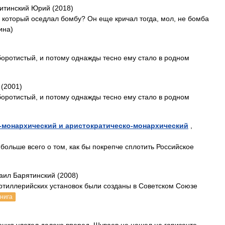
итинский Юрий (2018)
, который оседлал бомбу? Он еще кричал тогда, мол, не бомба
ина)
оротистый, и потому однажды тесно ему стало в родном
(2001)
оротистый, и потому однажды тесно ему стало в родном
о-монархический и аристократическо-монархический
,
 больше всего о том, как бы покрепче сплотить Российское
аил Барятинский (2008)
тиллерийских установок были созданы в Советском Союзе
книга