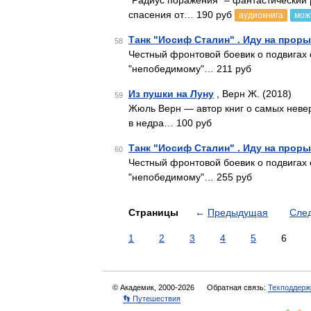
"Радиус поражения" – фантастический 
спасения от… 190 руб
аудиокнига
мож
Танк "Иосиф Сталин" . Иду на проры
58
Честный фронтовой боевик о подвигах 
"непобедимому"… 211 руб
Из пушки на Луну
, Верн Ж. (2018)
59
Жюль Верн — автор книг о самых невер
в недра… 100 руб
Танк "Иосиф Сталин" . Иду на проры
60
Честный фронтовой боевик о подвигах 
"непобедимому"… 255 руб
Страницы
←
Предыдущая
Сле
1
2
3
4
5
6
© Академик, 2000-2026
Обратная связь:
Техподдерж
👣 Путешествия