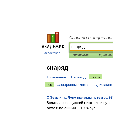
Словари и энциклоп
academic.ru
Толкования
Переводы
снаряд
Толкование
Перевод
Книги
все
электронные книги
аудиокниги
С Земли на Луну прямым путем за 97
51
Великий французский писатель и путеш
захватывающими… 1204 руб