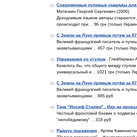
Современные пулевые снаряды для
52
Митичкин Георгий Сергеевич (2006)
Доходчивым языком авторы стараются д
происходит при… 96 грн (только Украи
С Земли на Луну прямым путем за 97
53
Великий французский писатель и путеш
захватывающими… 457 грн (только Укр
Упражнения со стулом
, Глейберман 
54
Казалось бы, что общего между стулом
универсальный и… 1021 грн (только Ук
С Земли на Луну прямым путём за 97
55
Великий французский писатель и путеш
захватывающими… 885 руб
Танк "Иосиф Сталин" . Иду на проры
56
Честный фронтовой боевик о подвигах 
"непобедимому"… 318 руб
Радиус поражения
, Артем Каменисты
57