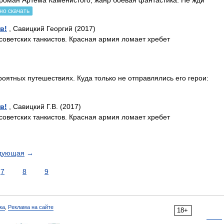
роман Артема Каменистого, жанр боевая фантастика. Не жди
но скачать
в!
, Савицкий Георгий (2017)
советских танкистов. Красная армия ломает хребет
оятных путешествиях. Куда только не отправлялись его герои:
в!
, Савицкий Г.В. (2017)
советских танкистов. Красная армия ломает хребет
дующая
→
7
8
9
ка
,
Реклама на сайте
18+