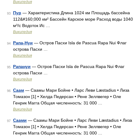
Википедия
Пур
— Характеристика Длина 1024 км Площадь бассейна
93
112&#160;000 км² Бассейн Карское море Расход воды 1040
м³/с Водоток Ис …
Википедия
Рапа-Нуи
— Остров Пасхи Isla de Pascua Rapa Nui Флаг
94
острова Пасхи …
Википедия
Рапануи
— Остров Пасхи Isla de Pascua Rapa Nui Флаг
95
острова Пасхи …
Википедия
Саам
— Саамы Мари Бойне • Ларс Леви Læstadius • Лиза
96
Томазон [1] • Хелда Педерсан • Рене Зеллвегер • Оле
Генрик Магга Общая численность: 31 000 …
Википедия
Саами
— Саамы Мари Бойне • Ларс Леви Læstadius • Лиза
97
Томазон [1] • Хелда Педерсан • Рене Зеллвегер • Оле
Генрик Магга Общая численность: 31 000 …