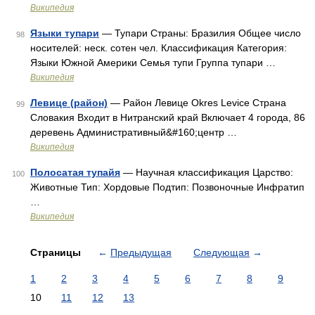
Википедия
Языки тупари
— Тупари Страны: Бразилия Общее число
98
носителей: неск. сотен чел. Классификация Категория:
Языки Южной Америки Семья тупи Группа тупари …
Википедия
Левице (район)
— Район Левице Okres Levice Страна
99
Словакия Входит в Нитранский край Включает 4 города, 86
деревень Административный&#160;центр …
Википедия
Полосатая тупайя
— Научная классификация Царство:
100
Животные Тип: Хордовые Подтип: Позвоночные Инфратип
…
Википедия
Страницы
←
Предыдущая
Следующая
→
1
2
3
4
5
6
7
8
9
10
11
12
13