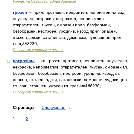
Речник на Северозападния диалект
грозен
— прил. противен, неприятен, неприятен на вид,
9
неугледен, некрасив, погрознял, неприветлив,
отвратителен, гнусен, омразен прил. безформен,
безобразен, нестроен, уродлив, изрод прил. опасен,
пъклен, адски, сатанински, демонски, чудовищен прил.
лош,&#8230; …
Български синонимен речник
погрознял
— гл. грозен, противен, неприятен, неугледен,
10
некрасив, неприветлив, отвратителен, гнусен, омразен гл.
безформен, безобразен, нестроен, уродлив, изрод гл.
опасен, пъклен, адски, сатанински, демонски, чудовищен
гл. лош, страшен, ужасен гл. грозник&#8230; …
Български синонимен речник
Страницы
Следующая
→
1
2