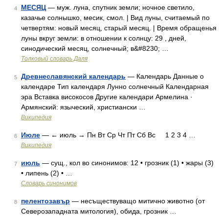
МЕСЯЦ
— муж. луна, спутник земли; ночное светило,
4
казачье солнышко, месик, смол. | Вид луны, считаемый по
четвертям: новый месяц, старый месяц. | Время обращенья
луны вкруг земли: в отношении к солнцу: 29 , дней,
синодический месяц, солнечный; в&#8230; …
Толковый словарь Даля
Древнеславянский календарь
— Календарь Данные о
5
календаре Тип календаря Лунно солнечный Календарная
эра Вставка високосов Другие календари Армелина ·
Армянский: языческий, христиански …
Википедия
Июле
— ← июль → Пн Вт Ср Чт Пт Сб Вс 1 2 3 4 …
6
Википедия
июль
— сущ., кол во синонимов: 12 • грозник (1) • жары (3)
7
• липень (2) • …
Словарь синонимов
пелентозавър
— несъществуващо митично животно (от
8
Северозападната митология), обида, грозник …