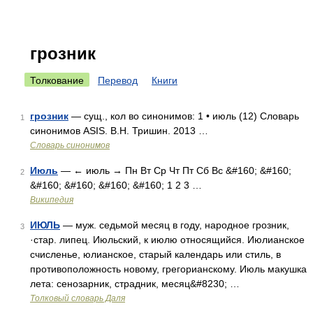
грозник
Толкование
Перевод
Книги
грозник
— сущ., кол во синонимов: 1 • июль (12) Словарь
1
синонимов ASIS. В.Н. Тришин. 2013 …
Словарь синонимов
Июль
— ← июль → Пн Вт Ср Чт Пт Сб Вс &#160; &#160;
2
&#160; &#160; &#160; &#160; 1 2 3 …
Википедия
ИЮЛЬ
— муж. седьмой месяц в году, народное грозник,
3
·стар. липец. Июльский, к июлю относящийся. Июлианское
счисленье, юлианское, старый календарь или стиль, в
противоположность новому, грегорианскому. Июль макушка
лета: сенозарник, страдник, месяц&#8230; …
Толковый словарь Даля