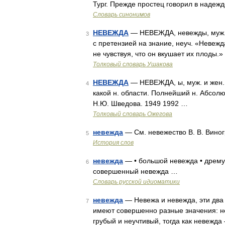
Тург. Прежде простец говорил в надеж
Словарь синонимов
НЕВЕЖДА
— НЕВЕЖДА, невежды, муж. 
3
с претензией на знание, неуч. «Невежд
не чувствуя, что он вкушает их плоды
Толковый словарь Ушакова
НЕВЕЖДА
— НЕВЕЖДА, ы, муж. и жен. 
4
какой н. области. Полнейший н. Абсолю
Н.Ю. Шведова. 1949 1992 …
Толковый словарь Ожегова
невежда
— См. невежество В. В. Виног
5
История слов
невежда
— • большой невежда • дремуч
6
совершенный невежда …
Словарь русской идиоматики
невежда
— Невежа и невежда, эти два
7
имеют совершенно разные значения: н
грубый и неучтивый, тогда как невежда