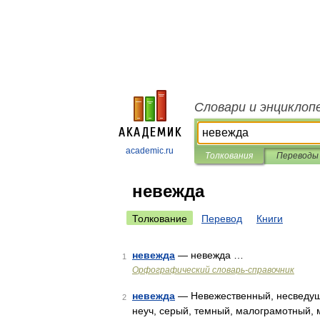
Словари и энциклоп
academic.ru
Толкования
Переводы
невежда
Толкование
Перевод
Книги
невежда
— невежда …
1
Орфографический словарь-справочник
невежда
— Невежественный, несведущи
2
неуч, серый, темный, малограмотный, м