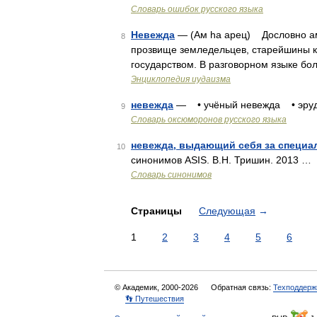
Словарь ошибок русского языка
Невежда
— (Ам hа арец) Дословно ам
8
прозвище земледельцев, старейшины к
государством. В разговорном языке бо
Энциклопедия иудаизма
невежда
— • учёный невежда • эруд
9
Словарь оксюморонов русского языка
невежда, выдающий себя за специа
10
синонимов ASIS. В.Н. Тришин. 2013 …
Словарь синонимов
Страницы
Следующая
→
1
2
3
4
5
6
© Академик, 2000-2026
Обратная связь:
Техподдерж
👣 Путешествия