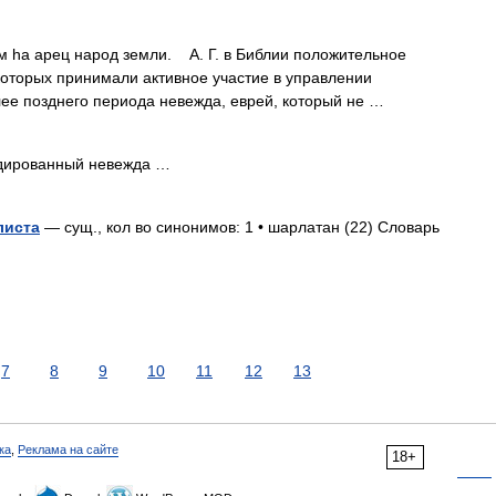
 hа арец народ земли. А. Г. в Библии положительное
оторых принимали активное участие в управлении
лее позднего периода невежда, еврей, который не …
ированный невежда …
листа
— сущ., кол во синонимов: 1 • шарлатан (22) Словарь
7
8
9
10
11
12
13
ка
,
Реклама на сайте
18+