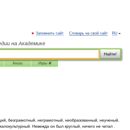
Запомнить сайт
Словарь на свой сайт
RU
едии на Академике
Найти!
Книги
Игры ⚽
й, безграмотный, неграмотный, необразованный, неученый,
алокультурный. Невежда он был круглый, ничего не читал .