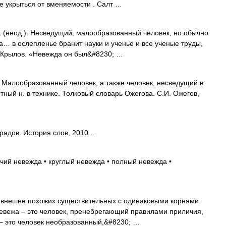
де укрыться от вменяемости . Салт …
(неод.). Несведущий, малообразованный человек, но обычно
а… в ослепленье бранит науки и ученье и все ученые труды,
.» Крылов. «Невежда он был&#8230; …
Малообразованный человек, а также человек, несведущий в
тный н. в технике. Толковый словарь Ожегова. С.И. Ожегов,
радов. История слов, 2010 …
ий невежда • круглый невежда • полный невежда •
 внешне похожих существительных с одинаковыми корнями
евежа – это человек, пренебрегающий правилами приличия,
 – это человек необразованный,&#8230; …