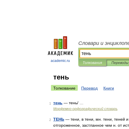
Словари и энциклоп
academic.ru
Толкования
Переводы
тень
Толкование
Перевод
Книги
тень
— тень/ …
1
Морфемно-орфографический словарь
ТЕНЬ
— тени, в тени, мн. тени, теней и
2
отгороженное, застланное чем н. от ис