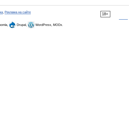
ка
,
Реклама на сайте
18+
omla,
Drupal,
WordPress, MODx.