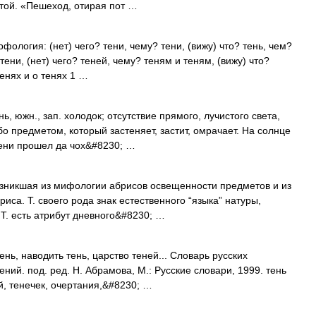
той. «Пешеход, отирая пот …
фология: (нет) чего? тени, чему? тени, (вижу) что? тень, чем?
 тени, (нет) чего? теней, чему? теням и теням, (вижу) что?
тенях и о тенях 1 …
нь, южн., зап. холодок; отсутствие прямого, лучистого света,
бо предметом, который застеняет, застит, омрачает. На солнце
 тени прошел да чох&#8230; …
икшая из мифологии абрисов освещенности предметов и из
иса. Т. своего рода знак естественного “языка” натуры,
Т. есть атрибут дневного&#8230; …
нь, наводить тень, царство теней... Словарь русских
ий. под. ред. Н. Абрамова, М.: Русские словари, 1999. тень
ой, тенечек, очертания,&#8230; …