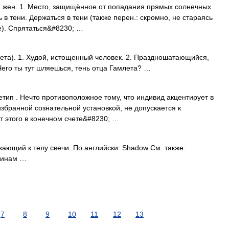
ей, жен. 1. Место, защищённое от попадания прямых солнечных
 в тени. Держаться в тени (также перен.: скромно, не стараясь
е). Спрятаться&#8230; …
лета). 1. Худой, истощенный человек. 2. Праздношатающийся,
Чего ты тут шляешься, тень отца Гамлета? …
хетип . Нечто противоположное тому, что индивид акцентирует в
збранной сознательной установкой, не допускается к
т этого в конечном счете&#8230; …
ающий к телу свечи. По английски: Shadow См. также:
Финам …
7
8
9
10
11
12
13