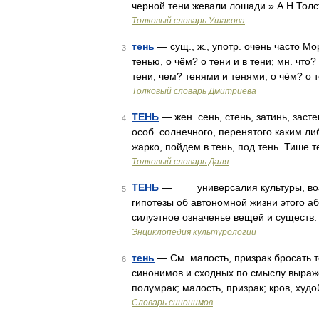
черной тени жевали лошади.» А.Н.Толс
Толковый словарь Ушакова
тень
— сущ., ж., употр. очень часто Мор
3
тенью, о чём? о тени и в тени; мн. что?
тени, чем? тенями и тенями, о чём? о 
Толковый словарь Дмитриева
ТЕНЬ
— жен. сень, стень, затинь, засте
4
особ. солнечного, перенятого каким ли
жарко, пойдем в тень, под тень. Тише
Толковый словарь Даля
ТЕНЬ
— универсалия культуры, возн
5
гипотезы об автономной жизни этого абр
силуэтное означенье вещей и существ. 
Энциклопедия культурологии
тень
— См. малость, призрак бросать те
6
синонимов и сходных по смыслу выражен
полумрак; малость, призрак; кров, худ
Словарь синонимов