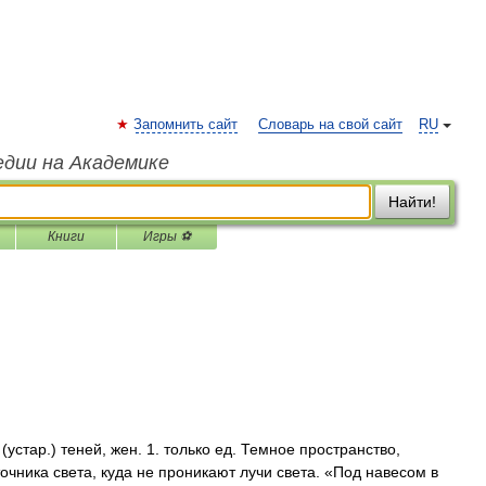
Запомнить сайт
Словарь на свой сайт
RU
едии на Академике
Найти!
Книги
Игры ⚽
 (устар.) теней, жен. 1. только ед. Темное пространство,
точника света, куда не проникают лучи света. «Под навесом в