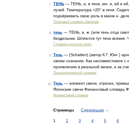
ТЕНЬ
— ТЕНЬ, и, в тени, мн. и, ей и 
7
лучей. Температура +20° в тени. Сидеть
подчёркивать свою роль в каком н. дел
Толковый словарь Ожегова
тень
— ТЕНЬ, и, ж. (или тень отца гам
8
бездельник. Шляются тут тени всякие. 
Словарь русского арго
Тень
— (Schatten) (автор К.Г. Юнг ) ар
9
своем сознании. Как несовместимое с и
проявлению в реальной жизни, и за сче
Психологический словарь
Тень
— элемент свечи, отрезок, примык
10
Японские свечи Финансовый словарь 
Финансовый словарь
Страницы
Следующая
→
1
2
3
4
5
6